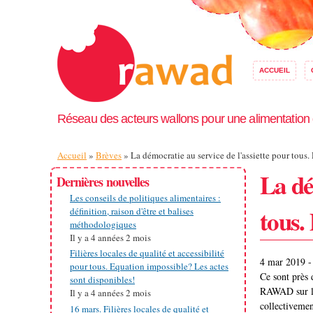
ACCUEIL
Réseau des acteurs wallons pour une alimentation
Vous êtes ici
Accueil
»
Brèves
» La démocratie au service de l'assiette pour tous.
La dé
Dernières nouvelles
Les conseils de politiques alimentaires :
tous.
définition, raison d'être et balises
méthodologiques
Il y a
4 années 2 mois
Filières locales de qualité et accessibilité
4 mar 2019 -
pour tous. Equation impossible? Les actes
Ce sont près 
sont disponibles!
RAWAD sur le
Il y a
4 années 2 mois
collectivemen
16 mars. Filières locales de qualité et