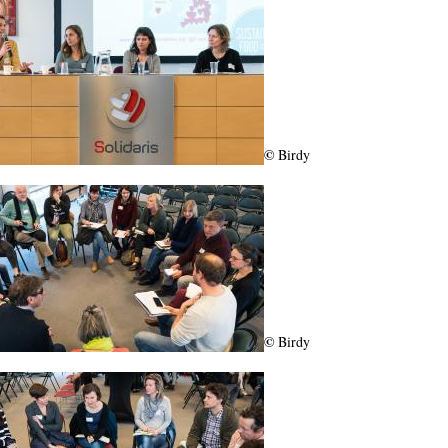
©
Birdy
©
Birdy