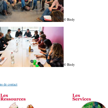
©
Birdy
©
Birdy
ns de contact