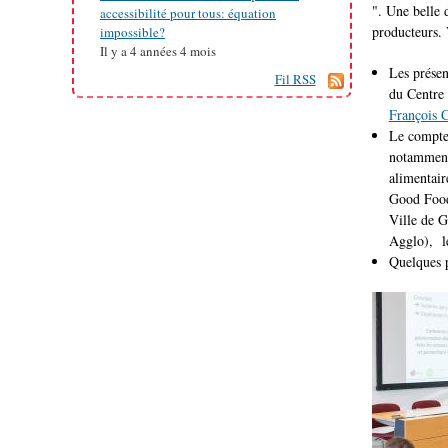
". Une belle d
accessibilité pour tous: équation
producteurs.
impossible?
Il y a
4 années 4 mois
Les prése
Fil RSS
du Centre 
François C
Le compte
notamment 
alimentair
Good Food 
Ville de G
Agglo), le
Quelques 