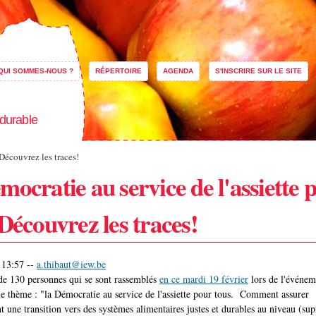
Aller au
contenu
principal
QUI SOMMES-NOUS ?
RÉPERTOIRE
AGENDA
S'INSCRIRE SUR LE SITE
 durable
 Découvrez les traces!
mocratie au service de l'assiette 
 Découvrez les traces!
 13:57
--
a.thibaut@iew.be
de 130 personnes qui se sont rassemblés
en ce mardi 19 février
lors de l'événem
 thème : "la Démocratie au service de l'assiette pour tous. Comment assurer
t une transition vers des systèmes alimentaires justes et durables au niveau (sup