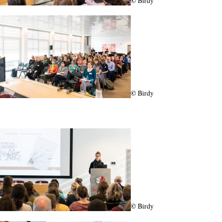
©
Birdy
©
Birdy
©
Birdy