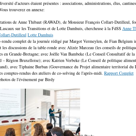
iversité d'acteurs étaient présentes : associations, administrations, élus, cantines
 Vous trouverez en annexe:
ntations de Anne Thibaut (RAWAD), de Monsieur François Collart-Dutilleul, fo
Lascaux sur les Transitions et de Lotte Damhuis, chercheuse à la FdSS
Anne T
ollart-Dutilleul
Lotte Damhuis
-rendu complet de la journée rédigé par Margot Vermeylen, de Fian Belgium i
les discussions de la table-ronde avec Alizée Marceau (les conseils de politiqu
es en Grande-Bretagne; avec Joëlle Van Bambeke (Le Conseil Consultatif de la 
– Région Bruxelloise); avec Katrien Verbeke (Le Conseil de politique aliment
and), avec Tiphaine Burban (Gouvernance du Projet alimentaire territorial du 
s comptes-rendus des ateliers de co-solving de l'après-midi.
Rapport Complet
photos de l'événement par Birdy