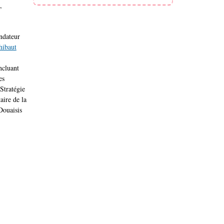
,
ndateur
hibaut
ncluant
es
Stratégie
aire de la
Douaisis