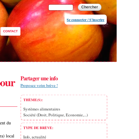
Formulaire de
Chercher
recherche
Se connecter / S'inscrire
CONTACT
pour
Partager une info
Proposez votre brève !
THÈME(S):
Systèmes alimentaires
Société (Droit, Politique, Economie,...)
ent du
TYPE DE BRÈVE:
ra) local
Info, actualité