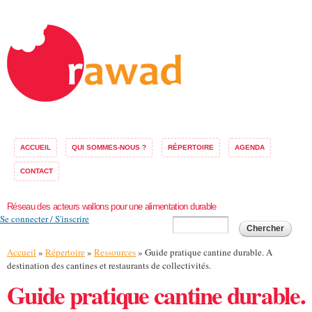
Aller au
contenu
principal
ACCUEIL
QUI SOMMES-NOUS ?
RÉPERTOIRE
AGENDA
CONTACT
Réseau des acteurs wallons pour une alimentation durable
Se connecter / S'inscrire
Formulaire de
Chercher
recherche
Vous êtes ici
Accueil
»
Répertoire
»
Ressources
» Guide pratique cantine durable. A
destination des cantines et restaurants de collectivités.
Guide pratique cantine durable.