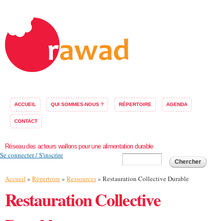
Aller au
contenu
principal
ACCUEIL
QUI SOMMES-NOUS ?
RÉPERTOIRE
AGENDA
CONTACT
Réseau des acteurs wallons pour une alimentation durable
Se connecter / S'inscrire
Formulaire de
Chercher
recherche
Vous êtes ici
Accueil
»
Répertoire
»
Ressources
» Restauration Collective Durable
Restauration Collective