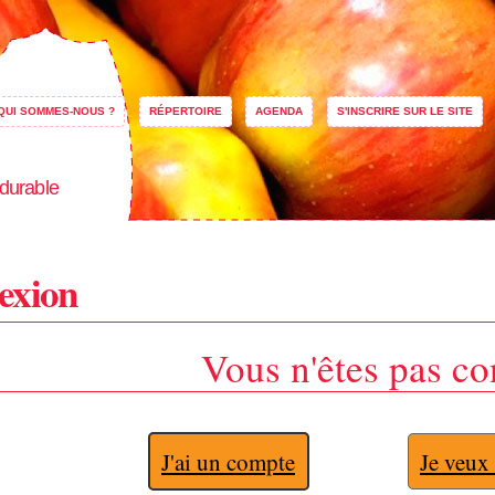
Aller au
contenu
principal
QUI SOMMES-NOUS ?
RÉPERTOIRE
AGENDA
S'INSCRIRE SUR LE SITE
 durable
exion
Vous n'êtes pas co
J'ai un compte
Je veux