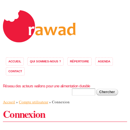
Aller au
contenu
principal
ACCUEIL
QUI SOMMES-NOUS ?
RÉPERTOIRE
AGENDA
CONTACT
Réseau des acteurs wallons pour une alimentation durable
Formulaire de
Chercher
Vous êtes ici
Accueil
»
Compte utilisateur
» Connexion
recherche
Connexion