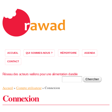
Aller au
contenu
principal
ACCUEIL
QUI SOMMES-NOUS ?
RÉPERTOIRE
AGENDA
CONTACT
Réseau des acteurs wallons pour une alimentation durable
Formulaire de
Chercher
Vous êtes ici
Accueil
»
Compte utilisateur
» Connexion
recherche
Connexion