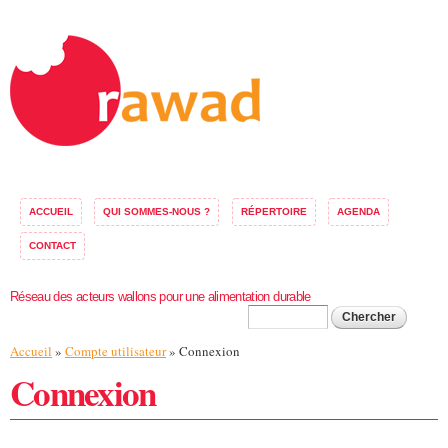
Aller au
contenu
principal
ACCUEIL
QUI SOMMES-NOUS ?
RÉPERTOIRE
AGENDA
CONTACT
Réseau des acteurs wallons pour une alimentation durable
Formulaire de
Chercher
Vous êtes ici
Accueil
»
Compte utilisateur
» Connexion
recherche
Connexion