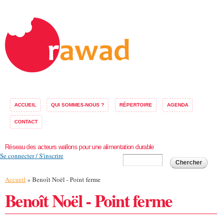
Aller au
contenu
principal
ACCUEIL
QUI SOMMES-NOUS ?
RÉPERTOIRE
AGENDA
CONTACT
Réseau des acteurs wallons pour une alimentation durable
Se connecter / S'inscrire
Formulaire de
Chercher
recherche
Vous êtes ici
Accueil
» Benoît Noël - Point ferme
Benoît Noël - Point ferme