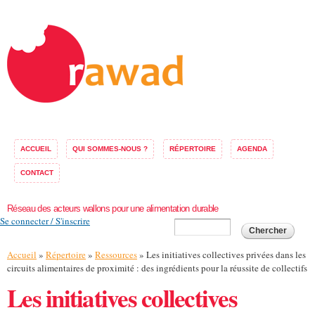
Aller au
contenu
principal
ACCUEIL
QUI SOMMES-NOUS ?
RÉPERTOIRE
AGENDA
CONTACT
Réseau des acteurs wallons pour une alimentation durable
Se connecter / S'inscrire
Formulaire de
Chercher
recherche
Vous êtes ici
Accueil
»
Répertoire
»
Ressources
» Les initiatives collectives privées dans les
circuits alimentaires de proximité : des ingrédients pour la réussite de collectifs
Les initiatives collectives